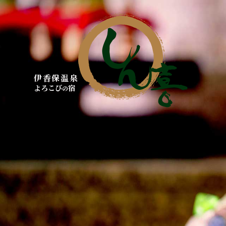
伊香保温泉
よろこび
宿
の