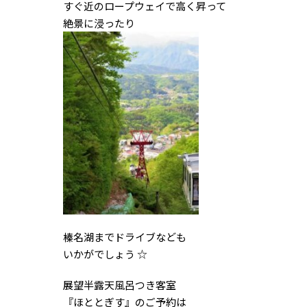
すぐ近のロープウェイで高く昇って
絶景に浸ったり
榛名湖までドライブなども
いかがでしょう ☆
展望半露天風呂つき客室
『ほととぎす』のご予約は