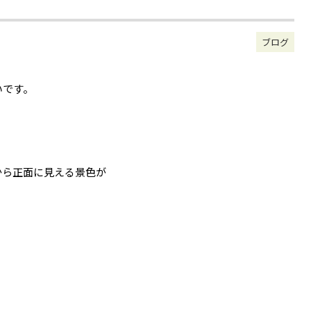
ブログ
いです。
。
から正面に見える景色が