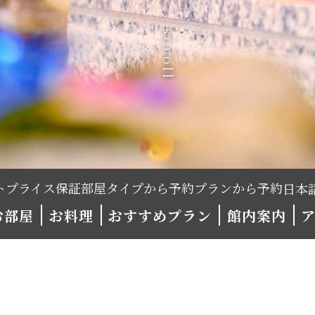
scroll
トプライス保証
部屋タイプから予約
プランから予約
お部屋
お料理
おすすめプラン
館内案内